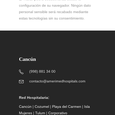
configuración de su navegador. Ningún dato
personal sensible será recabado mediante
estas tecnologías sin su consentimiento.
Cancún
(998) 881 34 00
contacto@amerimedhospitals.com
Red Hospitalaria:
Cancún
|
Cozumel
|
Playa del Carmen
|
Isla
Mujeres
|
Tulum
|
Corporativo