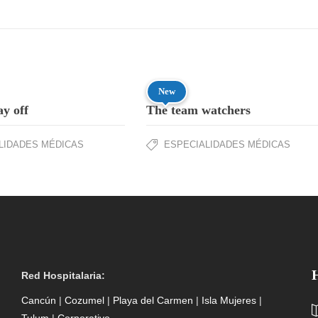
New
ay off
The team watchers
LIDADES MÉDICAS
ESPECIALIDADES MÉDICAS
Red Hospitalaria:
Cancún
|
Cozumel
|
Playa del Carmen
|
Isla Mujeres
|